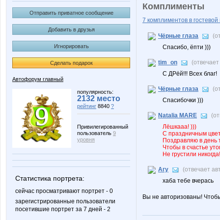
Комплименты
Отправить приватное сообщение
7 комплиментов в гостевой 
Добавить в друзья
Чёрные глаза
(о
Игнорировать
Спасибо, ёпти )))
tim_on
(отвечает
Сделать подарок
С ДРёй!!! Всех благ!
Автофорум главный
Чёрные глаза
(о
популярность:
2132 место
Спасибочки )))
рейтинг
8840
?
Natalia MARE
(о
Лёшкааа! )))
Привилегированный
пользователь
9
С праздничным цве
уровня
Поздравляю в день 
Чтобы в счастье уто
Не грустили никогда
Агу
(отвечает ав
Статистика портрета:
хаба тебе вчерась
сейчас просматривают портрет - 0
Вы не авторизованы! Чтоб
зарегистрированные пользователи
посетившие портрет за 7 дней - 2