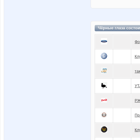
Чёрные глаза состо
Фо
Кл
та
УТ
Р
Пр
Кл